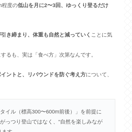
m程度の
低山を月に2〜3回、ゆっくり登るだけ
が引き締まり、体重も自然と減っていく
ことに気
にするも、実は「食べ方」次第なんです。
ポイントと、リバウンドを防ぐ考え方
について、
イル（標高300〜600m前後）」を前提に
がっつり登山ではなく、“自然を楽しみなが
ります。