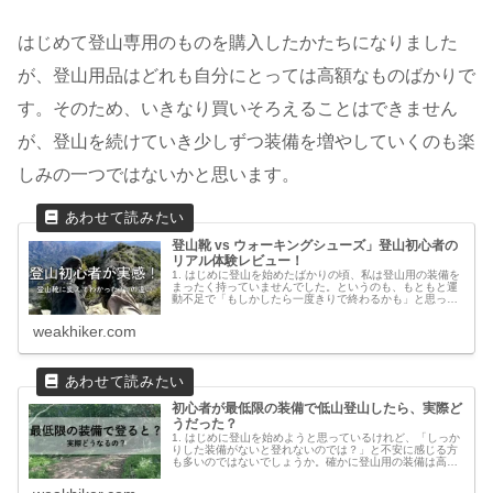
はじめて登山専用のものを購入したかたちになりました
が、登山用品はどれも自分にとっては高額なものばかりで
す。そのため、いきなり買いそろえることはできません
が、登山を続けていき少しずつ装備を増やしていくのも楽
しみの一つではないかと思います。
登山靴 vs ウォーキングシューズ」登山初心者の
リアル体験レビュー！
1. はじめに登山を始めたばかりの頃、私は登山用の装備を
まったく持っていませんでした。というのも、もともと運
動不足で「もしかしたら一度きりで終わるかも」と思って
いたからです。それに、登山靴をはじめとする専用装備は
高価なものが多く、最初からそ...
weakhiker.com
初心者が最低限の装備で低山登山したら、実際ど
うだった？
1. はじめに登山を始めようと思っているけれど、「しっか
りした装備がないと登れないのでは？」と不安に感じる方
も多いのではないでしょうか。確かに登山用の装備は高価
なものが多く、一度にそろえようとすると費用がかさみま
す。私自身、登山を始めた際に...