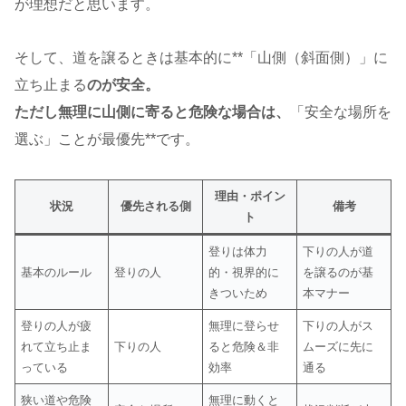
が理想だと思います。
そして、道を譲るときは基本的に**「山側（斜面側）」に
立ち止まる
のが安全。
ただし無理に山側に寄ると危険な場合は、
「安全な場所を
選ぶ」ことが最優先**です。
理由・ポイン
状況
優先される側
備考
ト
登りは体力
下りの人が道
基本のルール
登りの人
的・視界的に
を譲るのが基
きついため
本マナー
登りの人が疲
無理に登らせ
下りの人がス
れて立ち止ま
下りの人
ると危険＆非
ムーズに先に
っている
効率
通る
狭い道や危険
無理に動くと