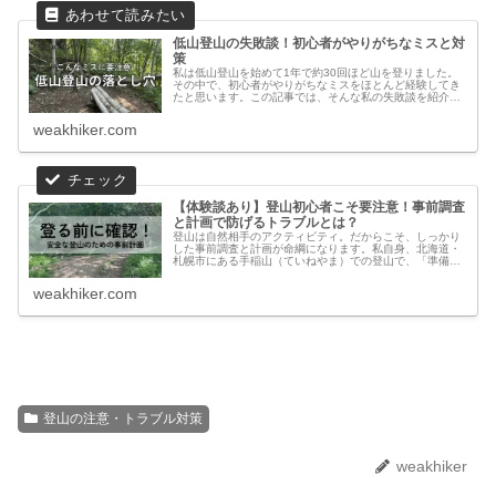
低山登山の失敗談！初心者がやりがちなミスと対
策
私は低山登山を始めて1年で約30回ほど山を登りました。
その中で、初心者がやりがちなミスをほとんど経験してき
たと思います。この記事では、そんな私の失敗談を紹介
し、同じミスをしないための対策をお伝えします。1. ペー
ス配分を誤るとツラいだけの登...
weakhiker.com
【体験談あり】登山初心者こそ要注意！事前調査
と計画で防げるトラブルとは？
登山は自然相手のアクティビティ。だからこそ、しっかり
した事前調査と計画が命綱になります。私自身、北海道・
札幌市にある手稲山（ていねやま）での登山で、「準備の
甘さ」を痛感する出来事がありました。手稲山ってどんな
山？手稲山は、札幌市と小樽市の境...
weakhiker.com
登山の注意・トラブル対策
weakhiker