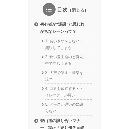
目次
初心者が“迷惑”と思われ
がちなシーンって？
1. あいさつをしない・
無視してしまう
2. 狭い登山道のど真ん
中で立ち止まる
3. 大声で話す・音楽を
流す
4. ゴミを放置する・ト
イレマナーが悪い
5. ペースが遅いのに譲
らない
登山道の譲り合いマナ
ー、実は「登り優先＝絶