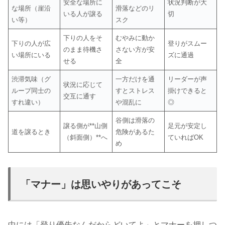
安全な場所に
状況判断が大
な場所（崖沿
滑落などのリ
いる人が譲る
切
い等）
スク
下りの人をそ
むやみに動か
下りの人が広
登りがスムー
のまま待機さ
さない方が安
い場所にいる
ズに通過
せる
全
渋滞気味（グ
一方だけを通
リーダーが声
状況に応じて
ループ同士の
すとストレス
掛けできると
交互に通す
すれ違い）
や混乱に
◎
谷側は滑落の
譲る側が**山側
足元が安定し
道を譲るとき
危険があるた
（斜面側）**へ
ていればOK
め
「マナー」は思いやりがあってこそ
中には「登り優先なんだからどいてよ」とマナーを押しつ